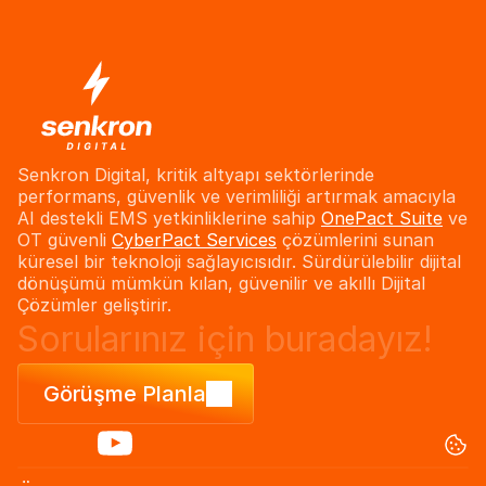
Senkron Digital, kritik altyapı sektörlerinde 
performans, güvenlik ve verimliliği artırmak amacıyla 
AI destekli EMS yetkinliklerine sahip 
OnePact Suite
 ve 
OT güvenli 
CyberPact Services
 çözümlerini sunan 
küresel bir teknoloji sağlayıcısıdır. Sürdürülebilir dijital 
dönüşümü mümkün kılan, güvenilir ve akıllı Dijital 
Çözümler geliştirir.
Sorularınız
Sorularınız
için
için
buradayız!
buradayız!
Görüşme Planla